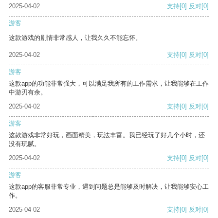
2025-04-02
支持
[0]
反对
[0]
游客
这款游戏的剧情非常感人，让我久久不能忘怀。
2025-04-02
支持
[0]
反对
[0]
游客
这款app的功能非常强大，可以满足我所有的工作需求，让我能够在工作
中游刃有余。
2025-04-02
支持
[0]
反对
[0]
游客
这款游戏非常好玩，画面精美，玩法丰富。我已经玩了好几个小时，还
没有玩腻。
2025-04-02
支持
[0]
反对
[0]
游客
这款app的客服非常专业，遇到问题总是能够及时解决，让我能够安心工
作。
2025-04-02
支持
[0]
反对
[0]