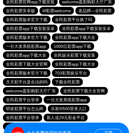
全民彩票官网app下载安装
welcome盈彩购彩大厅广东
全民彩票安卓版
6f彩票welcome
老品牌—全民彩票
全民彩票版本官方下载
全民彩票平台换了吗
全民彩票app下载安装安卓
全民彩票app下载安装安卓
全民彩票版本官方下载
全民彩票app下载大全
一分大发系统彩票app
1000亿彩票app下载
全民彩票app下载大全
全民娱乐彩票下载安装
全民彩票下载大全官网
全民彩票app下载大全
全民彩票版本官方下载
703彩票娱乐平台
天天彩平台是合法的吗
下载全民彩票
welcome盈彩购彩大厅广东
全民彩票下载大全官网
全民彩票平台登录
一分大发系统彩票app
明发彩票平台怎么样
乐发III500登录入口
全民彩票平台登录
新人送29元彩金平台
全民娱乐彩票下载安装
全民彩票官网最新登录入口
永久免费使用的加速器
下载