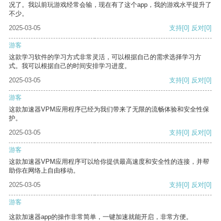
况了。我以前玩游戏经常会输，现在有了这个app，我的游戏水平提升了
不少。
2025-03-05
支持
[0]
反对
[0]
游客
这款学习软件的学习方式非常灵活，可以根据自己的需求选择学习方
式。我可以根据自己的时间安排学习进度。
2025-03-05
支持
[0]
反对
[0]
游客
这款加速器VPM应用程序已经为我们带来了无限的流畅体验和安全性保
护。
2025-03-05
支持
[0]
反对
[0]
游客
这款加速器VPM应用程序可以给你提供最高速度和安全性的连接，并帮
助你在网络上自由移动。
2025-03-05
支持
[0]
反对
[0]
游客
这款加速器app的操作非常简单，一键加速就能开启，非常方便。