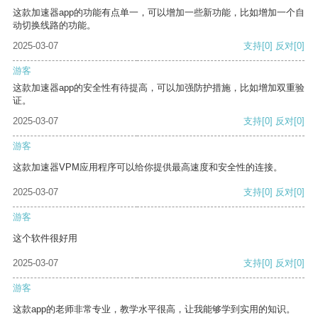
这款加速器app的功能有点单一，可以增加一些新功能，比如增加一个自
动切换线路的功能。
2025-03-07
支持
[0]
反对
[0]
游客
这款加速器app的安全性有待提高，可以加强防护措施，比如增加双重验
证。
2025-03-07
支持
[0]
反对
[0]
游客
这款加速器VPM应用程序可以给你提供最高速度和安全性的连接。
2025-03-07
支持
[0]
反对
[0]
游客
这个软件很好用
2025-03-07
支持
[0]
反对
[0]
游客
这款app的老师非常专业，教学水平很高，让我能够学到实用的知识。