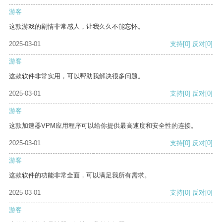
游客
这款游戏的剧情非常感人，让我久久不能忘怀。
2025-03-01
支持
[0]
反对
[0]
游客
这款软件非常实用，可以帮助我解决很多问题。
2025-03-01
支持
[0]
反对
[0]
游客
这款加速器VPM应用程序可以给你提供最高速度和安全性的连接。
2025-03-01
支持
[0]
反对
[0]
游客
这款软件的功能非常全面，可以满足我所有需求。
2025-03-01
支持
[0]
反对
[0]
游客