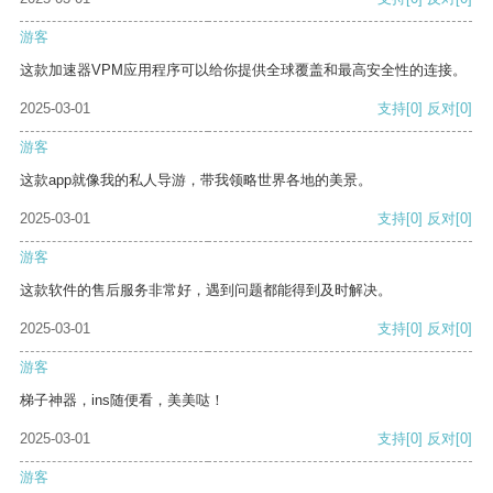
游客
这款加速器VPM应用程序可以给你提供全球覆盖和最高安全性的连接。
2025-03-01
支持
[0]
反对
[0]
游客
这款app就像我的私人导游，带我领略世界各地的美景。
2025-03-01
支持
[0]
反对
[0]
游客
这款软件的售后服务非常好，遇到问题都能得到及时解决。
2025-03-01
支持
[0]
反对
[0]
游客
梯子神器，ins随便看，美美哒！
2025-03-01
支持
[0]
反对
[0]
游客