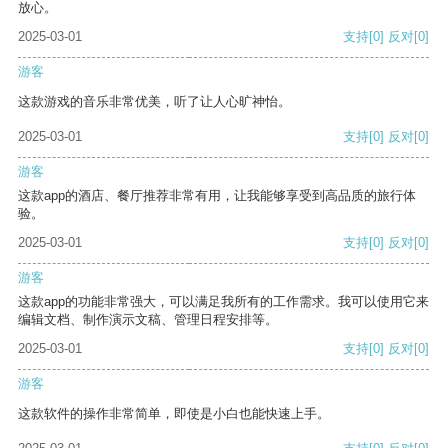
放心。
2025-03-01
支持
[0]
反对
[0]
游客
这款游戏的音乐非常优美，听了让人心旷神怡。
2025-03-01
支持
[0]
反对
[0]
游客
这款app的酒店、餐厅推荐非常有用，让我能够享受到高品质的旅行体
验。
2025-03-01
支持
[0]
反对
[0]
游客
这款app的功能非常强大，可以满足我所有的工作需求。我可以使用它来
编辑文档、制作演示文稿、管理日程安排等。
2025-03-01
支持
[0]
反对
[0]
游客
这款软件的操作非常简单，即使是小白也能快速上手。