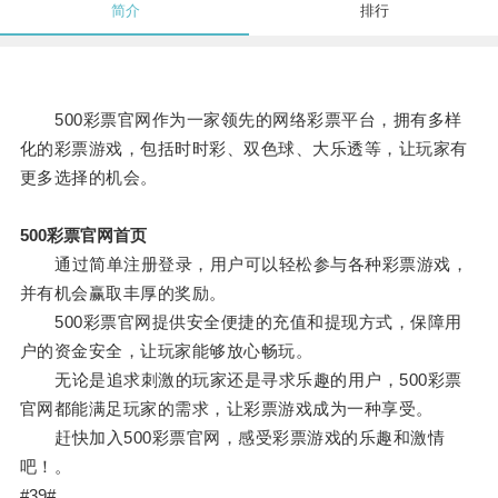
简介
排行
500彩票官网作为一家领先的网络彩票平台，拥有多样
化的彩票游戏，包括时时彩、双色球、大乐透等，让玩家有
更多选择的机会。
500彩票官网首页
通过简单注册登录，用户可以轻松参与各种彩票游戏，
并有机会赢取丰厚的奖励。
500彩票官网提供安全便捷的充值和提现方式，保障用
户的资金安全，让玩家能够放心畅玩。
无论是追求刺激的玩家还是寻求乐趣的用户，500彩票
官网都能满足玩家的需求，让彩票游戏成为一种享受。
赶快加入500彩票官网，感受彩票游戏的乐趣和激情
吧！。
#39#