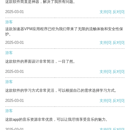
这款软件简直是神器，解决了我所有问题。
2025-03-01
支持
[0]
反对
[0]
游客
这款加速器VPM应用程序已经为我们带来了无限的流畅体验和安全性保
护。
2025-03-01
支持
[0]
反对
[0]
游客
这款软件的界面设计非常简洁，一目了然。
2025-03-01
支持
[0]
反对
[0]
游客
这款软件的学习方式非常灵活，可以根据自己的需求选择学习方式。
2025-03-01
支持
[0]
反对
[0]
游客
这款app的音乐资源非常优质，可以让我尽情享受音乐的魅力。
2025-03-01
支持
[0]
反对
[0]