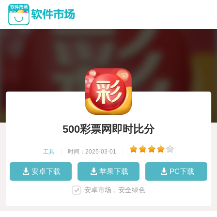
500彩票网即时比分
工具
|
时间：2025-03-01
|
安卓下载
苹果下载
PC下载
安卓市场，安全绿色