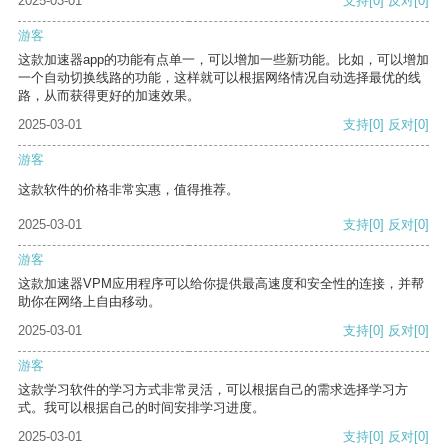
2025-03-01
支持
[0]
反对
[0]
游客
这款加速器app的功能有点单一，可以增加一些新功能。比如，可以增加
一个自动切换线路的功能，这样就可以根据网络情况自动选择最优的线
路，从而获得更好的加速效果。
2025-03-01
支持
[0]
反对
[0]
游客
这款软件的价格非常实惠，值得推荐。
2025-03-01
支持
[0]
反对
[0]
游客
这款加速器VPM应用程序可以给你提供最高速度和安全性的连接，并帮
助你在网络上自由移动。
2025-03-01
支持
[0]
反对
[0]
游客
这款学习软件的学习方式非常灵活，可以根据自己的需求选择学习方
式。我可以根据自己的时间安排学习进度。
2025-03-01
支持
[0]
反对
[0]