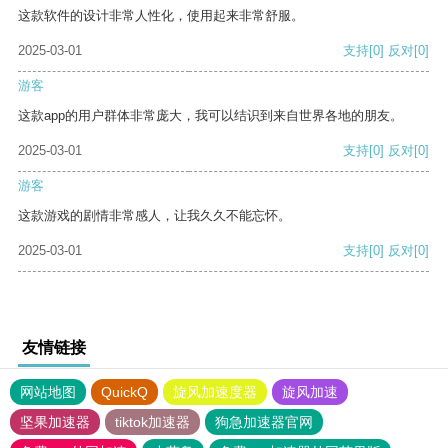
这款软件的设计非常人性化，使用起来非常舒服。
2025-03-01
支持
[0]
反对
[0]
游客
这款app的用户群体非常庞大，我可以结识到来自世界各地的朋友。
2025-03-01
支持
[0]
反对
[0]
游客
这款游戏的剧情非常感人，让我久久不能忘怀。
2025-03-01
支持
[0]
反对
[0]
友情链接
网站地图
QuickQ
旋风加速度器
旋风加速
坚果加速器
tiktok加速器
狗急加速器官网