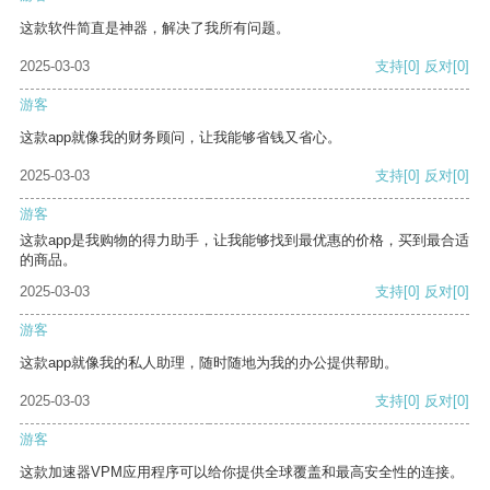
这款软件简直是神器，解决了我所有问题。
2025-03-03
支持
[0]
反对
[0]
游客
这款app就像我的财务顾问，让我能够省钱又省心。
2025-03-03
支持
[0]
反对
[0]
游客
这款app是我购物的得力助手，让我能够找到最优惠的价格，买到最合适
的商品。
2025-03-03
支持
[0]
反对
[0]
游客
这款app就像我的私人助理，随时随地为我的办公提供帮助。
2025-03-03
支持
[0]
反对
[0]
游客
这款加速器VPM应用程序可以给你提供全球覆盖和最高安全性的连接。