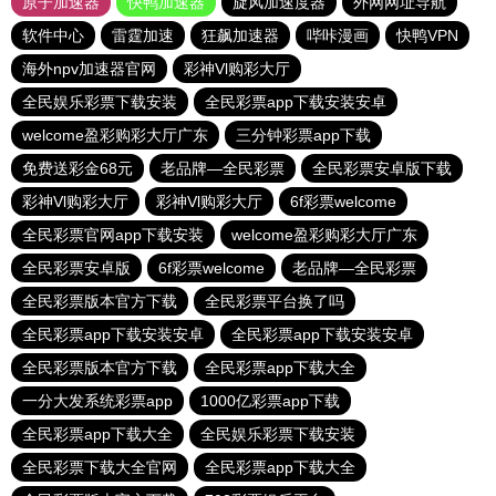
原子加速器
快鸭加速器
旋风加速度器
外网网址导航
软件中心
雷霆加速
狂飙加速器
哔咔漫画
快鸭VPN
海外npv加速器官网
彩神Vl购彩大厅
全民娱乐彩票下载安装
全民彩票app下载安装安卓
welcome盈彩购彩大厅广东
三分钟彩票app下载
免费送彩金68元
老品牌—全民彩票
全民彩票安卓版下载
彩神Vl购彩大厅
彩神Vl购彩大厅
6f彩票welcome
全民彩票官网app下载安装
welcome盈彩购彩大厅广东
全民彩票安卓版
6f彩票welcome
老品牌—全民彩票
全民彩票版本官方下载
全民彩票平台换了吗
全民彩票app下载安装安卓
全民彩票app下载安装安卓
全民彩票版本官方下载
全民彩票app下载大全
一分大发系统彩票app
1000亿彩票app下载
全民彩票app下载大全
全民娱乐彩票下载安装
全民彩票下载大全官网
全民彩票app下载大全