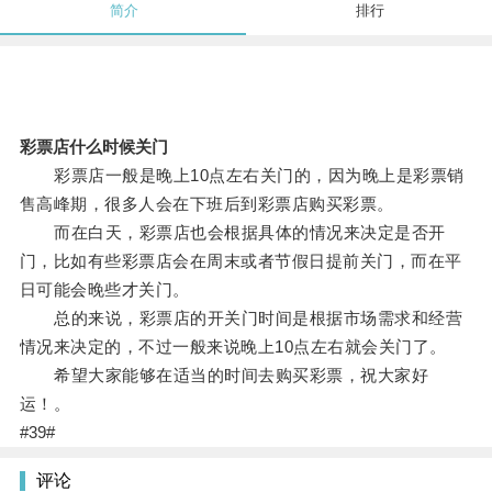
简介
排行
彩票店什么时候关门
彩票店一般是晚上10点左右关门的，因为晚上是彩票销
售高峰期，很多人会在下班后到彩票店购买彩票。
而在白天，彩票店也会根据具体的情况来决定是否开
门，比如有些彩票店会在周末或者节假日提前关门，而在平
日可能会晚些才关门。
总的来说，彩票店的开关门时间是根据市场需求和经营
情况来决定的，不过一般来说晚上10点左右就会关门了。
希望大家能够在适当的时间去购买彩票，祝大家好
运！。
#39#
评论