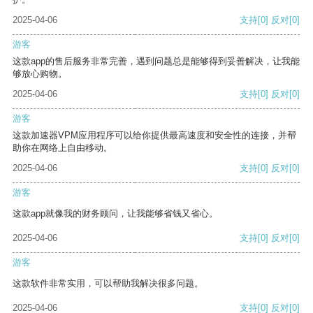
2025-04-06
支持
[0]
反对
[0]
游客
这款app的售后服务非常完善，遇到问题总是能够得到妥善解决，让我能
够放心购物。
2025-04-06
支持
[0]
反对
[0]
游客
这款加速器VPM应用程序可以给你提供最高速度和安全性的连接，并帮
助你在网络上自由移动。
2025-04-06
支持
[0]
反对
[0]
游客
这款app就像我的财务顾问，让我能够省钱又省心。
2025-04-06
支持
[0]
反对
[0]
游客
这款软件非常实用，可以帮助我解决很多问题。
2025-04-06
支持
[0]
反对
[0]