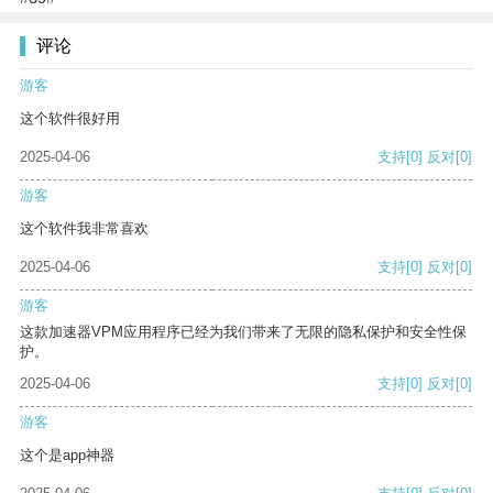
评论
游客
这个软件很好用
2025-04-06
支持
[0]
反对
[0]
游客
这个软件我非常喜欢
2025-04-06
支持
[0]
反对
[0]
游客
这款加速器VPM应用程序已经为我们带来了无限的隐私保护和安全性保
护。
2025-04-06
支持
[0]
反对
[0]
游客
这个是app神器