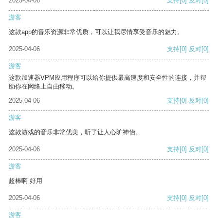
2025-04-06
支持
[0]
反对
[0]
游客
这款app的音乐资源非常优质，可以让我尽情享受音乐的魅力。
2025-04-06
支持
[0]
反对
[0]
游客
这款加速器VPM应用程序可以给你提供最高速度和安全性的连接，并帮
助你在网络上自由移动。
2025-04-06
支持
[0]
反对
[0]
游客
这款游戏的音乐非常优美，听了让人心旷神怡。
2025-04-06
支持
[0]
反对
[0]
游客
超棒啊 好用
2025-04-06
支持
[0]
反对
[0]
游客