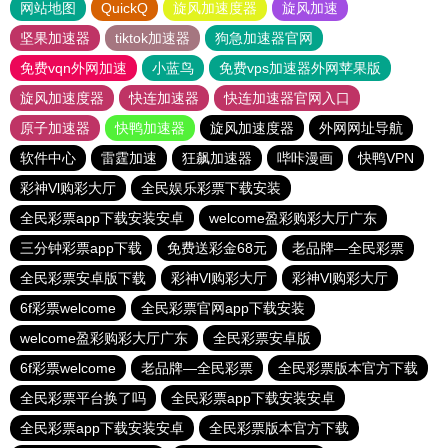
网站地图
QuickQ
旋风加速度器
旋风加速
坚果加速器
tiktok加速器
狗急加速器官网
免费vqn外网加速
小蓝鸟
免费vps加速器外网苹果版
旋风加速度器
快连加速器
快连加速器官网入口
原子加速器
快鸭加速器
旋风加速度器
外网网址导航
软件中心
雷霆加速
狂飙加速器
哔咔漫画
快鸭VPN
彩神Vl购彩大厅
全民娱乐彩票下载安装
全民彩票app下载安装安卓
welcome盈彩购彩大厅广东
三分钟彩票app下载
免费送彩金68元
老品牌—全民彩票
全民彩票安卓版下载
彩神Vl购彩大厅
彩神Vl购彩大厅
6f彩票welcome
全民彩票官网app下载安装
welcome盈彩购彩大厅广东
全民彩票安卓版
6f彩票welcome
老品牌—全民彩票
全民彩票版本官方下载
全民彩票平台换了吗
全民彩票app下载安装安卓
全民彩票app下载安装安卓
全民彩票版本官方下载