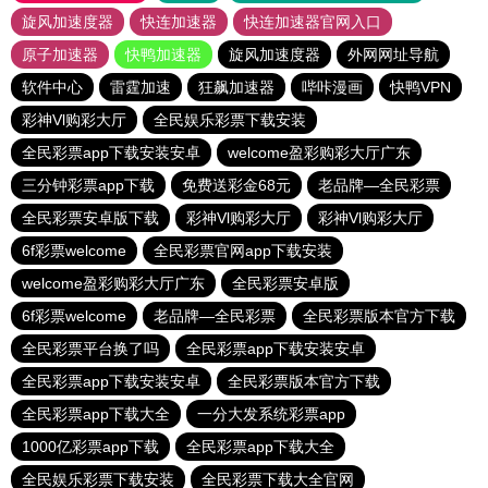
旋风加速度器
快连加速器
快连加速器官网入口
原子加速器
快鸭加速器
旋风加速度器
外网网址导航
软件中心
雷霆加速
狂飙加速器
哔咔漫画
快鸭VPN
彩神Vl购彩大厅
全民娱乐彩票下载安装
全民彩票app下载安装安卓
welcome盈彩购彩大厅广东
三分钟彩票app下载
免费送彩金68元
老品牌—全民彩票
全民彩票安卓版下载
彩神Vl购彩大厅
彩神Vl购彩大厅
6f彩票welcome
全民彩票官网app下载安装
welcome盈彩购彩大厅广东
全民彩票安卓版
6f彩票welcome
老品牌—全民彩票
全民彩票版本官方下载
全民彩票平台换了吗
全民彩票app下载安装安卓
全民彩票app下载安装安卓
全民彩票版本官方下载
全民彩票app下载大全
一分大发系统彩票app
1000亿彩票app下载
全民彩票app下载大全
全民娱乐彩票下载安装
全民彩票下载大全官网