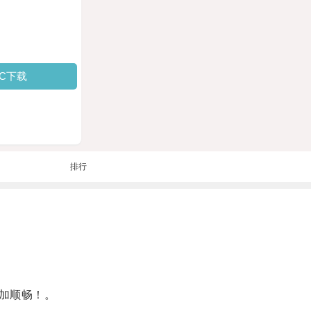
PC下载
排行
加顺畅！。