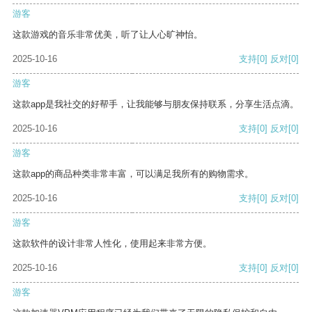
游客
这款游戏的音乐非常优美，听了让人心旷神怡。
2025-10-16
支持
[0]
反对
[0]
游客
这款app是我社交的好帮手，让我能够与朋友保持联系，分享生活点滴。
2025-10-16
支持
[0]
反对
[0]
游客
这款app的商品种类非常丰富，可以满足我所有的购物需求。
2025-10-16
支持
[0]
反对
[0]
游客
这款软件的设计非常人性化，使用起来非常方便。
2025-10-16
支持
[0]
反对
[0]
游客