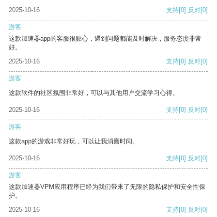
2025-10-16
支持
[0]
反对
[0]
游客
这款加速器app的客服很贴心，遇到问题都能及时解决，服务态度非常
好。
2025-10-16
支持
[0]
反对
[0]
游客
这款软件的社区氛围非常好，可以与其他用户交流学习心得。
2025-10-16
支持
[0]
反对
[0]
游客
这款app的游戏非常好玩，可以让我消磨时间。
2025-10-16
支持
[0]
反对
[0]
游客
这款加速器VPM应用程序已经为我们带来了无限的隐私保护和安全性保
护。
2025-10-16
支持
[0]
反对
[0]