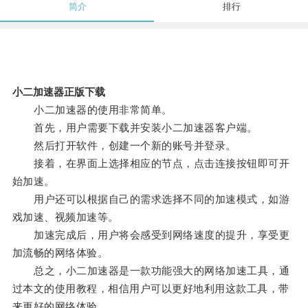
简介
排行
小二加速器正版下载
小二加速器的使用非常简单。
首先，用户需要下载并安装小二加速器客户端。
然后打开软件，创建一个新的账号并登录。
接着，在界面上选择相应的节点，点击连接按钮即可开
始加速。
用户还可以根据自己的需求选择不同的加速模式，如游
戏加速、视频加速等。
加速完成后，用户将会感受到网络速度的提升，享受更
加流畅的网络体验。
总之，小二加速器是一款功能强大的网络加速工具，通
过本文的使用教程，相信用户可以更好地利用这款工具，带
来更好的网络体验。