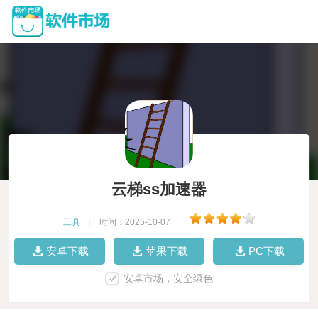
云梯ss加速器
工具
|
时间：2025-10-07
|
安卓下载
苹果下载
PC下载
安卓市场，安全绿色