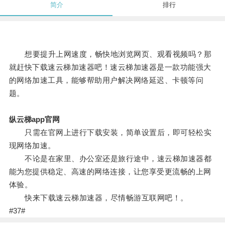
简介
排行
想要提升上网速度，畅快地浏览网页、观看视频吗？那
就赶快下载速云梯加速器吧！速云梯加速器是一款功能强大
的网络加速工具，能够帮助用户解决网络延迟、卡顿等问
题。
纵云梯app官网
只需在官网上进行下载安装，简单设置后，即可轻松实
现网络加速。
不论是在家里、办公室还是旅行途中，速云梯加速器都
能为您提供稳定、高速的网络连接，让您享受更流畅的上网
体验。
快来下载速云梯加速器，尽情畅游互联网吧！。
#37#