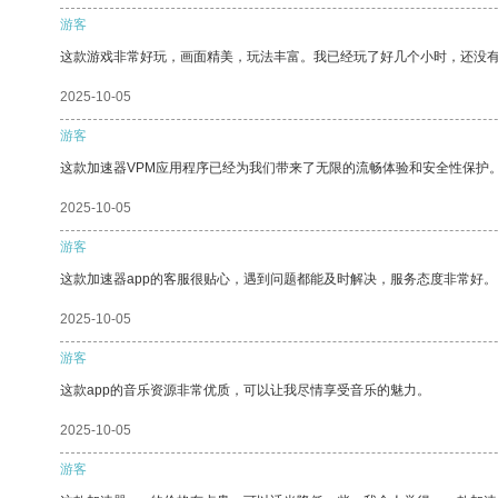
游客
这款游戏非常好玩，画面精美，玩法丰富。我已经玩了好几个小时，还没
2025-10-05
游客
这款加速器VPM应用程序已经为我们带来了无限的流畅体验和安全性保护
2025-10-05
游客
这款加速器app的客服很贴心，遇到问题都能及时解决，服务态度非常好。
2025-10-05
游客
这款app的音乐资源非常优质，可以让我尽情享受音乐的魅力。
2025-10-05
游客