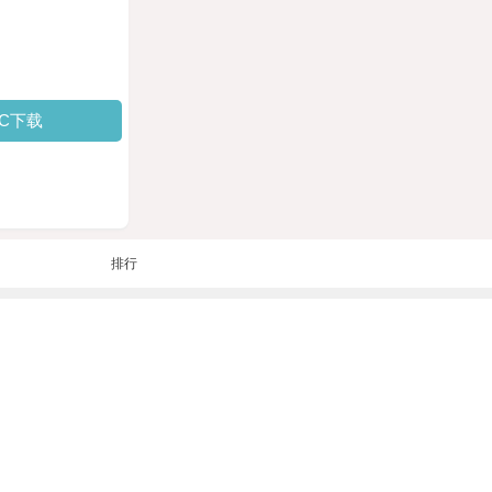
PC下载
排行