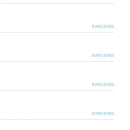
支持
[0]
反对
[0]
支持
[0]
反对
[0]
支持
[0]
反对
[0]
支持
[0]
反对
[0]