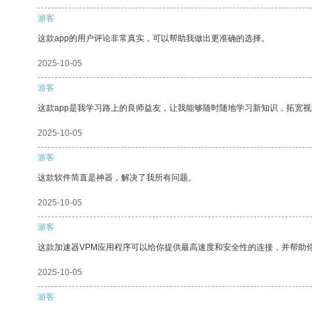
游客
这款app的用户评论非常真实，可以帮助我做出更准确的选择。
2025-10-05
游客
这款app是我学习路上的良师益友，让我能够随时随地学习新知识，拓宽视
2025-10-05
游客
这款软件简直是神器，解决了我所有问题。
2025-10-05
游客
这款加速器VPM应用程序可以给你提供最高速度和安全性的连接，并帮助
2025-10-05
游客