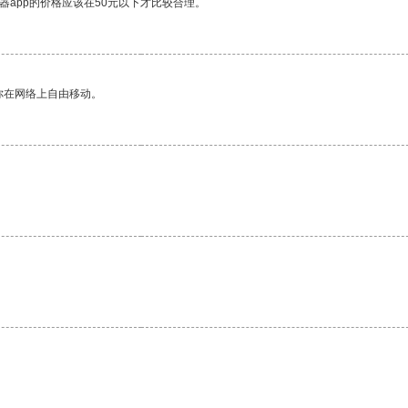
器app的价格应该在50元以下才比较合理。
你在网络上自由移动。