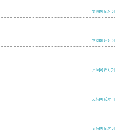
支持
[0]
反对
[0]
支持
[0]
反对
[0]
支持
[0]
反对
[0]
支持
[0]
反对
[0]
支持
[0]
反对
[0]