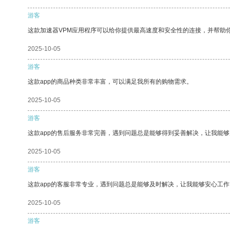
游客
这款加速器VPM应用程序可以给你提供最高速度和安全性的连接，并帮助
2025-10-05
游客
这款app的商品种类非常丰富，可以满足我所有的购物需求。
2025-10-05
游客
这款app的售后服务非常完善，遇到问题总是能够得到妥善解决，让我能
2025-10-05
游客
这款app的客服非常专业，遇到问题总是能够及时解决，让我能够安心工作
2025-10-05
游客