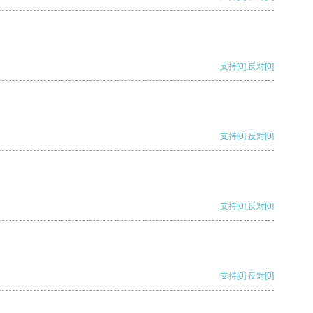
支持
[0]
反对
[0]
支持
[0]
反对
[0]
支持
[0]
反对
[0]
支持
[0]
反对
[0]