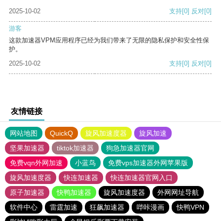
2025-10-02
支持
[0]
反对
[0]
游客
这款加速器VPM应用程序已经为我们带来了无限的隐私保护和安全性保
护。
2025-10-02
支持
[0]
反对
[0]
友情链接
网站地图
QuickQ
旋风加速度器
旋风加速
坚果加速器
tiktok加速器
狗急加速器官网
免费vqn外网加速
小蓝鸟
免费vps加速器外网苹果版
旋风加速度器
快连加速器
快连加速器官网入口
原子加速器
快鸭加速器
旋风加速度器
外网网址导航
软件中心
雷霆加速
狂飙加速器
哔咔漫画
快鸭VPN