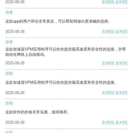
2025-09-28
支持
[0]
反对
[0]
游客
这款app的用户评论非常真实，可以帮助我做出更准确的选择。
2025-09-28
支持
[0]
反对
[0]
游客
这款加速器VPM应用程序可以给你提供最高速度和安全性的连接，并帮
助你在网络上自由移动。
2025-09-28
支持
[0]
反对
[0]
游客
这款加速器VPM应用程序可以给你提供最高速度和安全性的连接。
2025-09-28
支持
[0]
反对
[0]
游客
这款软件的价格非常实惠，值得推荐。
2025-09-28
支持
[0]
反对
[0]
游客