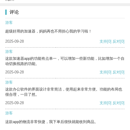
评论
游客
超级好用的加速器，妈妈再也不用担心我的学习啦！
2025-09-28
支持
[0]
反对
[0]
游客
这款加速器app的功能有点单一，可以增加一些新功能，比如增加一个自
动切换线路的功能。
2025-09-28
支持
[0]
反对
[0]
游客
这款办公软件的界面设计非常简洁，使用起来非常方便。功能的布局也
很合理，一目了然。
2025-09-28
支持
[0]
反对
[0]
游客
这款app的物流非常快捷，我下单后很快就能收到商品。