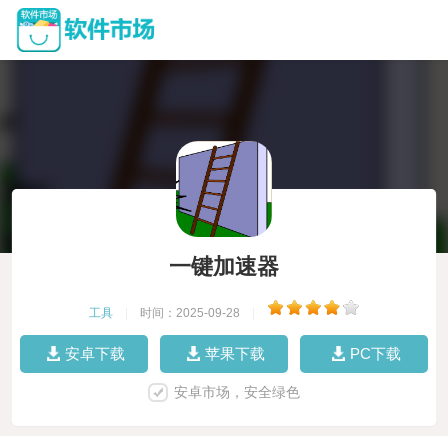
一键加速器
工具
|
时间：2025-09-28
|
安卓下载
苹果下载
PC下载
安卓市场，安全绿色