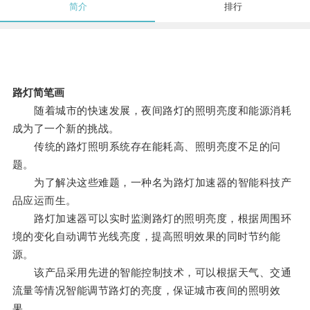
简介
排行
路灯简笔画
随着城市的快速发展，夜间路灯的照明亮度和能源消耗
成为了一个新的挑战。
传统的路灯照明系统存在能耗高、照明亮度不足的问
题。
为了解决这些难题，一种名为路灯加速器的智能科技产
品应运而生。
路灯加速器可以实时监测路灯的照明亮度，根据周围环
境的变化自动调节光线亮度，提高照明效果的同时节约能
源。
该产品采用先进的智能控制技术，可以根据天气、交通
流量等情况智能调节路灯的亮度，保证城市夜间的照明效
果。