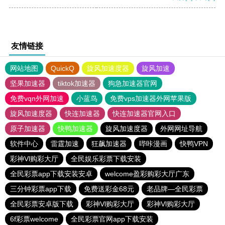
友情链接
网站地图
QuickQ
旋风加速度器
旋风加速
坚果加速器
tiktok加速器
狗急加速器官网
免费vqn外网加速
小蓝鸟
免费vps加速器外网苹果版
旋风加速度器
快连加速器
快连加速器官网入口
原子加速器
快鸭加速器
旋风加速度器
外网网址导航
软件中心
雷霆加速
狂飙加速器
哔咔漫画
快鸭VPN
彩神Vl购彩大厅
全民娱乐彩票下载安装
全民彩票app下载安装安卓
welcome盈彩购彩大厅广东
三分钟彩票app下载
免费送彩金68元
老品牌—全民彩票
全民彩票安卓版下载
彩神Vl购彩大厅
彩神Vl购彩大厅
6f彩票welcome
全民彩票官网app下载安装