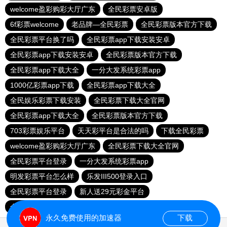
welcome盈彩购彩大厅广东
全民彩票安卓版
6f彩票welcome
老品牌—全民彩票
全民彩票版本官方下载
全民彩票平台换了吗
全民彩票app下载安装安卓
全民彩票app下载安装安卓
全民彩票版本官方下载
全民彩票app下载大全
一分大发系统彩票app
1000亿彩票app下载
全民彩票app下载大全
全民娱乐彩票下载安装
全民彩票下载大全官网
全民彩票app下载大全
全民彩票版本官方下载
703彩票娱乐平台
天天彩平台是合法的吗
下载全民彩票
welcome盈彩购彩大厅广东
全民彩票下载大全官网
全民彩票平台登录
一分大发系统彩票app
明发彩票平台怎么样
乐发III500登录入口
全民彩票平台登录
新人送29元彩金平台
全民娱乐彩票下载安装
全民彩票官网最新登录入口
永久免费使用的加速器
下载