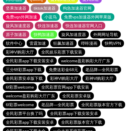
坚果加速器
tiktok加速器
狗急加速器官网
免费vqn外网加速
小蓝鸟
免费vps加速器外网苹果版
旋风加速度器
快连加速器
快连加速器官网入口
原子加速器
快鸭加速器
旋风加速度器
外网网址导航
软件中心
雷霆加速
狂飙加速器
哔咔漫画
快鸭VPN
彩神Vl购彩大厅
全民娱乐彩票下载安装
全民彩票app下载安装安卓
welcome盈彩购彩大厅广东
三分钟彩票app下载
免费送彩金68元
老品牌—全民彩票
全民彩票安卓版下载
彩神Vl购彩大厅
彩神Vl购彩大厅
6f彩票welcome
全民彩票官网app下载安装
welcome盈彩购彩大厅广东
全民彩票安卓版
6f彩票welcome
老品牌—全民彩票
全民彩票版本官方下载
全民彩票平台换了吗
全民彩票app下载安装安卓
全民彩票app下载安装安卓
全民彩票版本官方下载