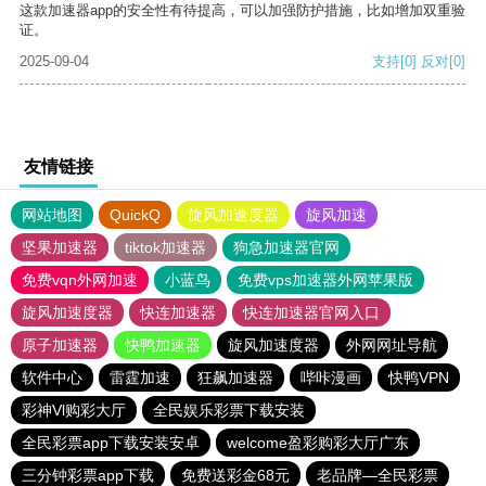
这款加速器app的安全性有待提高，可以加强防护措施，比如增加双重验
证。
2025-09-04
支持
[0]
反对
[0]
友情链接
网站地图
QuickQ
旋风加速度器
旋风加速
坚果加速器
tiktok加速器
狗急加速器官网
免费vqn外网加速
小蓝鸟
免费vps加速器外网苹果版
旋风加速度器
快连加速器
快连加速器官网入口
原子加速器
快鸭加速器
旋风加速度器
外网网址导航
软件中心
雷霆加速
狂飙加速器
哔咔漫画
快鸭VPN
彩神Vl购彩大厅
全民娱乐彩票下载安装
全民彩票app下载安装安卓
welcome盈彩购彩大厅广东
三分钟彩票app下载
免费送彩金68元
老品牌—全民彩票