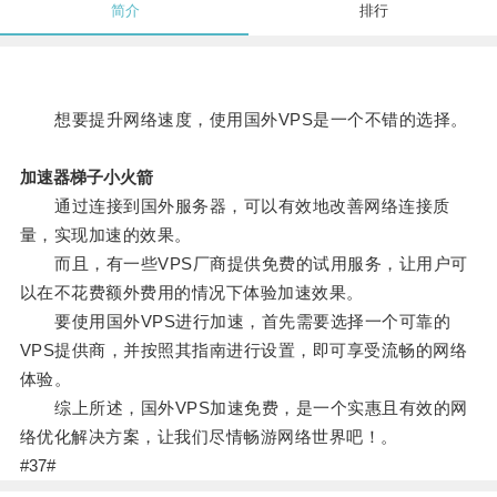
简介
排行
想要提升网络速度，使用国外VPS是一个不错的选择。
加速器梯子小火箭
通过连接到国外服务器，可以有效地改善网络连接质
量，实现加速的效果。
而且，有一些VPS厂商提供免费的试用服务，让用户可
以在不花费额外费用的情况下体验加速效果。
要使用国外VPS进行加速，首先需要选择一个可靠的
VPS提供商，并按照其指南进行设置，即可享受流畅的网络
体验。
综上所述，国外VPS加速免费，是一个实惠且有效的网
络优化解决方案，让我们尽情畅游网络世界吧！。
#37#