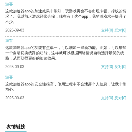
游客
这款加速器app的加速效果非常好，玩游戏再也不会出现卡顿、掉线的情
况了。我以前玩游戏经常会输，现在有了这个app，我的游戏水平提升了
不少。
2025-09-03
支持
[0]
反对
[0]
游客
这款加速器app的功能有点单一，可以增加一些新功能。比如，可以增加
一个自动切换线路的功能，这样就可以根据网络情况自动选择最优的线
路，从而获得更好的加速效果。
2025-09-03
支持
[0]
反对
[0]
游客
这款加速器app的安全性很高，使用过程中不会泄露个人信息，让我非常
放心。
2025-09-03
支持
[0]
反对
[0]
友情链接