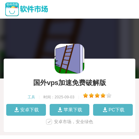
国外vps加速免费破解版
工具
|
时间：2025-09-03
|
安卓下载
苹果下载
PC下载
安卓市场，安全绿色