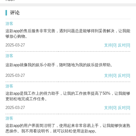
评论
游客
这款app的售后服务非常完善，遇到问题总是能够得到妥善解决，让我能
够放心购物。
2025-03-27
支持
[0]
反对
[0]
游客
这款app就像我的娱乐小助手，随时随地为我的娱乐提供帮助。
2025-03-27
支持
[0]
反对
[0]
游客
这款app是我工作上的得力助手，让我的工作效率提高了50%，让我能够
更轻松地完成工作任务。
2025-03-27
支持
[0]
反对
[0]
游客
这款app的用户界面简洁明了，使用起来非常容易上手，让我能够快速熟
悉操作。我不用看说明书，就可以轻松使用这款app。