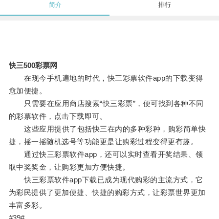
简介
排行
快三500彩票网
在现今手机遍地的时代，快三彩票软件app的下载变得
愈加便捷。
只需要在应用商店搜索“快三彩票”，便可找到各种不同
的彩票软件，点击下载即可。
这些应用提供了包括快三在内的多种彩种，购彩简单快
捷，摇一摇随机选号等功能更是让购彩过程变得更有趣。
通过快三彩票软件app，还可以实时查看开奖结果、领
取中奖奖金，让购彩更加方便快捷。
快三彩票软件app下载已成为现代购彩的主流方式，它
为彩民提供了更加便捷、快捷的购彩方式，让彩票世界更加
丰富多彩。
#39#