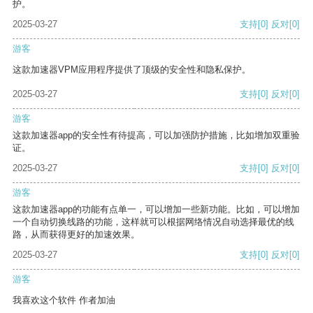
护。
2025-03-27
支持
[0]
反对
[0]
游客
这款加速器VPM应用程序提供了顶级的安全性和隐私保护。
2025-03-27
支持
[0]
反对
[0]
游客
这款加速器app的安全性有待提高，可以加强防护措施，比如增加双重验
证。
2025-03-27
支持
[0]
反对
[0]
游客
这款加速器app的功能有点单一，可以增加一些新功能。比如，可以增加
一个自动切换线路的功能，这样就可以根据网络情况自动选择最优的线
路，从而获得更好的加速效果。
2025-03-27
支持
[0]
反对
[0]
游客
我喜欢这个软件 作者加油