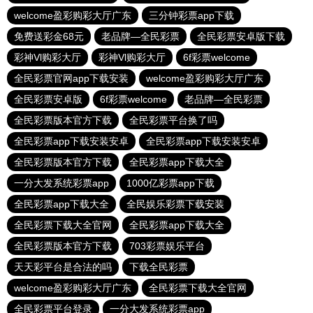
welcome盈彩购彩大厅广东
三分钟彩票app下载
免费送彩金68元
老品牌—全民彩票
全民彩票安卓版下载
彩神Vl购彩大厅
彩神Vl购彩大厅
6f彩票welcome
全民彩票官网app下载安装
welcome盈彩购彩大厅广东
全民彩票安卓版
6f彩票welcome
老品牌—全民彩票
全民彩票版本官方下载
全民彩票平台换了吗
全民彩票app下载安装安卓
全民彩票app下载安装安卓
全民彩票版本官方下载
全民彩票app下载大全
一分大发系统彩票app
1000亿彩票app下载
全民彩票app下载大全
全民娱乐彩票下载安装
全民彩票下载大全官网
全民彩票app下载大全
全民彩票版本官方下载
703彩票娱乐平台
天天彩平台是合法的吗
下载全民彩票
welcome盈彩购彩大厅广东
全民彩票下载大全官网
全民彩票平台登录
一分大发系统彩票app