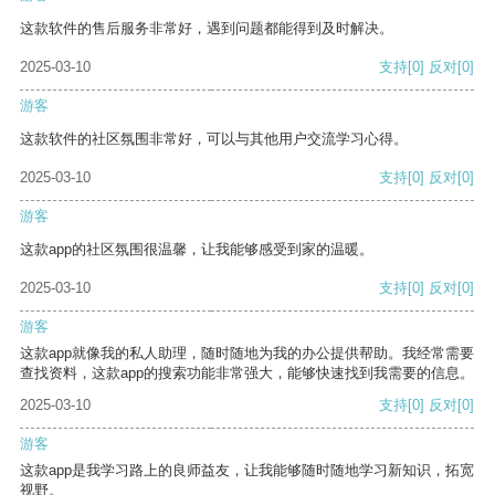
这款软件的售后服务非常好，遇到问题都能得到及时解决。
2025-03-10
支持
[0]
反对
[0]
游客
这款软件的社区氛围非常好，可以与其他用户交流学习心得。
2025-03-10
支持
[0]
反对
[0]
游客
这款app的社区氛围很温馨，让我能够感受到家的温暖。
2025-03-10
支持
[0]
反对
[0]
游客
这款app就像我的私人助理，随时随地为我的办公提供帮助。我经常需要
查找资料，这款app的搜索功能非常强大，能够快速找到我需要的信息。
2025-03-10
支持
[0]
反对
[0]
游客
这款app是我学习路上的良师益友，让我能够随时随地学习新知识，拓宽
视野。