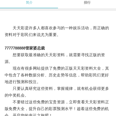
简介
排行
天天彩是许多人都喜欢参与的一种娱乐活动，而正确的
资料对于彩民们来说尤为重要。
7777788888管家婆总裁
想要获取最准确的天天彩资料，就需要寻找正版的资
源。
现在有很多网站提供了免费的正版天天彩资料大全，其
中包含了各种数据分析、历史走势等信息，帮助彩民们更好
地进行预测和投注。
只要认真研究这些资料，掌握规律，就有机会获得更多
的中奖机会。
不要错过这些免费的宝贵资源，立即查看天天彩资料正
版免费大全，提升自己的彩票预测水平！趁着这些免费的机
会，开启您的幸运之旅吧！。