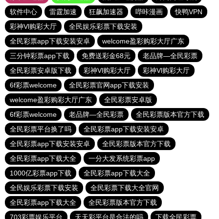
软件中心
雷霆加速
狂飙加速器
哔咔漫画
快鸭VPN
彩神Vl购彩大厅
全民娱乐彩票下载安装
全民彩票app下载安装安卓
welcome盈彩购彩大厅广东
三分钟彩票app下载
免费送彩金68元
老品牌—全民彩票
全民彩票安卓版下载
彩神Vl购彩大厅
彩神Vl购彩大厅
6f彩票welcome
全民彩票官网app下载安装
welcome盈彩购彩大厅广东
全民彩票安卓版
6f彩票welcome
老品牌—全民彩票
全民彩票版本官方下载
全民彩票平台换了吗
全民彩票app下载安装安卓
全民彩票app下载安装安卓
全民彩票版本官方下载
全民彩票app下载大全
一分大发系统彩票app
1000亿彩票app下载
全民彩票app下载大全
全民娱乐彩票下载安装
全民彩票下载大全官网
全民彩票app下载大全
全民彩票版本官方下载
703彩票娱乐平台
天天彩平台是合法的吗
下载全民彩票