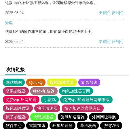
这款app的社区氛围很温馨，让我能够感受到家的温暖。
2025-03-24
支持
[0]
反对
[0]
游客
这款软件的操作非常简单，即使是小白也能快速上手。
2025-03-24
支持
[0]
反对
[0]
友情链接
网站地图
QuickQ
旋风加速度器
旋风加速
坚果加速器
tiktok加速器
狗急加速器官网
免费vqn外网加速
小蓝鸟
免费vps加速器外网苹果版
旋风加速度器
快连加速器
快连加速器官网入口
原子加速器
快鸭加速器
旋风加速度器
外网网址导航
软件中心
雷霆加速
狂飙加速器
哔咔漫画
快鸭VPN