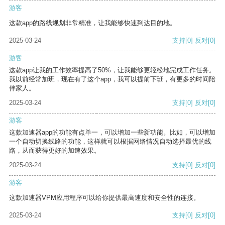
游客
这款app的路线规划非常精准，让我能够快速到达目的地。
2025-03-24
支持
[0]
反对
[0]
游客
这款app让我的工作效率提高了50%，让我能够更轻松地完成工作任务。
我以前经常加班，现在有了这个app，我可以提前下班，有更多的时间陪
伴家人。
2025-03-24
支持
[0]
反对
[0]
游客
这款加速器app的功能有点单一，可以增加一些新功能。比如，可以增加
一个自动切换线路的功能，这样就可以根据网络情况自动选择最优的线
路，从而获得更好的加速效果。
2025-03-24
支持
[0]
反对
[0]
游客
这款加速器VPM应用程序可以给你提供最高速度和安全性的连接。
2025-03-24
支持
[0]
反对
[0]