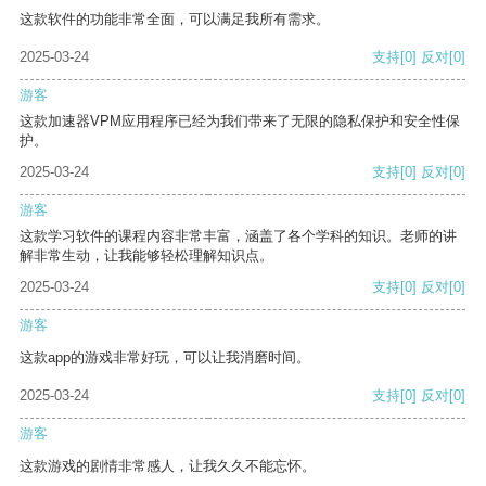
这款软件的功能非常全面，可以满足我所有需求。
2025-03-24
支持
[0]
反对
[0]
游客
这款加速器VPM应用程序已经为我们带来了无限的隐私保护和安全性保
护。
2025-03-24
支持
[0]
反对
[0]
游客
这款学习软件的课程内容非常丰富，涵盖了各个学科的知识。老师的讲
解非常生动，让我能够轻松理解知识点。
2025-03-24
支持
[0]
反对
[0]
游客
这款app的游戏非常好玩，可以让我消磨时间。
2025-03-24
支持
[0]
反对
[0]
游客
这款游戏的剧情非常感人，让我久久不能忘怀。