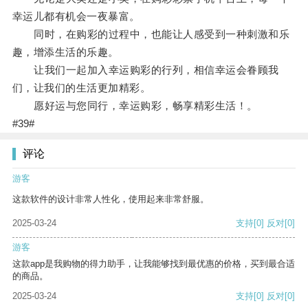
幸运儿都有机会一夜暴富。
同时，在购彩的过程中，也能让人感受到一种刺激和乐
趣，增添生活的乐趣。
让我们一起加入幸运购彩的行列，相信幸运会眷顾我
们，让我们的生活更加精彩。
愿好运与您同行，幸运购彩，畅享精彩生活！。
#39#
评论
游客
这款软件的设计非常人性化，使用起来非常舒服。
2025-03-24
支持
[0]
反对
[0]
游客
这款app是我购物的得力助手，让我能够找到最优惠的价格，买到最合适
的商品。
2025-03-24
支持
[0]
反对
[0]