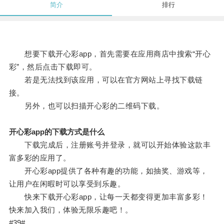
简介
排行
想要下载开心彩app，首先需要在应用商店中搜索“开心
彩”，然后点击下载即可。
若是无法找到该应用，可以在官方网站上寻找下载链
接。
另外，也可以扫描开心彩的二维码下载。
开心彩app的下载方式是什么
下载完成后，注册账号并登录，就可以开始体验这款丰
富多彩的应用了。
开心彩app提供了各种有趣的功能，如抽奖、游戏等，
让用户在闲暇时可以享受到乐趣。
快来下载开心彩app，让每一天都变得更加丰富多彩！
快来加入我们，体验无限乐趣吧！。
#39#