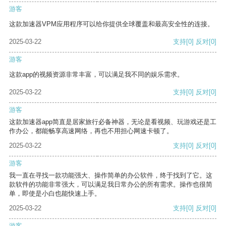
游客
这款加速器VPM应用程序可以给你提供全球覆盖和最高安全性的连接。
2025-03-22
支持
[0]
反对
[0]
游客
这款app的视频资源非常丰富，可以满足我不同的娱乐需求。
2025-03-22
支持
[0]
反对
[0]
游客
这款加速器app简直是居家旅行必备神器，无论是看视频、玩游戏还是工
作办公，都能畅享高速网络，再也不用担心网速卡顿了。
2025-03-22
支持
[0]
反对
[0]
游客
我一直在寻找一款功能强大、操作简单的办公软件，终于找到了它。这
款软件的功能非常强大，可以满足我日常办公的所有需求。操作也很简
单，即使是小白也能快速上手。
2025-03-22
支持
[0]
反对
[0]
游客