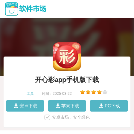
开心彩app手机版下载
工具
|
时间：2025-03-22
|
安卓下载
苹果下载
PC下载
安卓市场，安全绿色