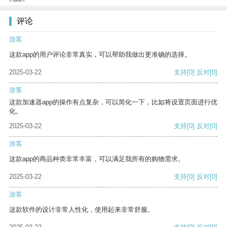
评论
游客
这款app的用户评论非常真实，可以帮助我做出更准确的选择。
2025-03-22
支持
[0]
反对
[0]
游客
这款加速器app的操作有点复杂，可以简化一下，比如将设置页面进行优
化。
2025-03-22
支持
[0]
反对
[0]
游客
这款app的商品种类非常丰富，可以满足我所有的购物需求。
2025-03-22
支持
[0]
反对
[0]
游客
这款软件的设计非常人性化，使用起来非常舒服。