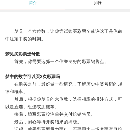
简介
排行
梦见一个六位数，让你尝试购买彩票？或许这正是你命
中注定中奖的时刻。
梦见买彩票选号数
首先，你需要选择一个信誉良好的彩票销售点。
梦中的数字可以买2次彩票吗
在购买之前，最好做一些研究，了解历史中奖号码的规
律和概率。
然后，根据你梦见的六位数，选择相应的投注方式，可
以是直选、组选或胆拖等。
接着，填写彩票投注单并交付给销售员。
最后，耐心等待开奖结果的揭晓。
记得，购买彩票要量力而行，不要因为一场梦而盲目投