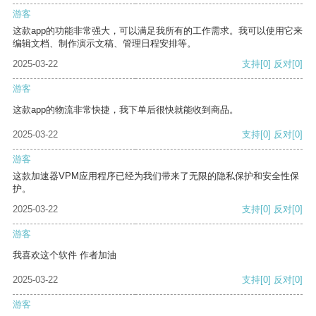
游客
这款app的功能非常强大，可以满足我所有的工作需求。我可以使用它来
编辑文档、制作演示文稿、管理日程安排等。
2025-03-22
支持
[0]
反对
[0]
游客
这款app的物流非常快捷，我下单后很快就能收到商品。
2025-03-22
支持
[0]
反对
[0]
游客
这款加速器VPM应用程序已经为我们带来了无限的隐私保护和安全性保
护。
2025-03-22
支持
[0]
反对
[0]
游客
我喜欢这个软件 作者加油
2025-03-22
支持
[0]
反对
[0]
游客