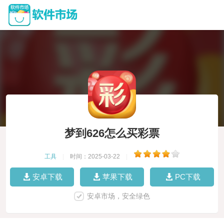
梦到626怎么买彩票
工具
|
时间：2025-03-22
|
安卓下载
苹果下载
PC下载
安卓市场，安全绿色