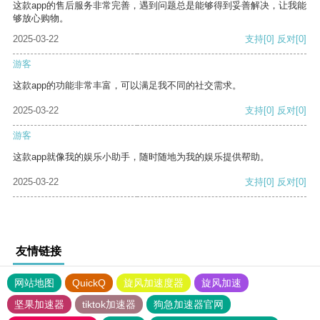
这款app的售后服务非常完善，遇到问题总是能够得到妥善解决，让我能
够放心购物。
2025-03-22
支持
[0]
反对
[0]
游客
这款app的功能非常丰富，可以满足我不同的社交需求。
2025-03-22
支持
[0]
反对
[0]
游客
这款app就像我的娱乐小助手，随时随地为我的娱乐提供帮助。
2025-03-22
支持
[0]
反对
[0]
友情链接
网站地图
QuickQ
旋风加速度器
旋风加速
坚果加速器
tiktok加速器
狗急加速器官网