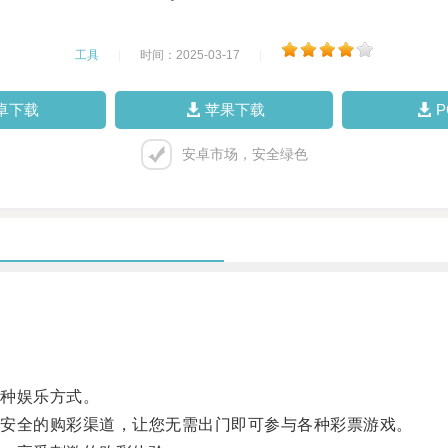
工具
|
时间：2025-03-17
|
卓下载
苹果下载
安卓市场，安全绿色
种娱乐方式。
安全的购彩渠道，让您无需出门即可参与各种彩票游戏。