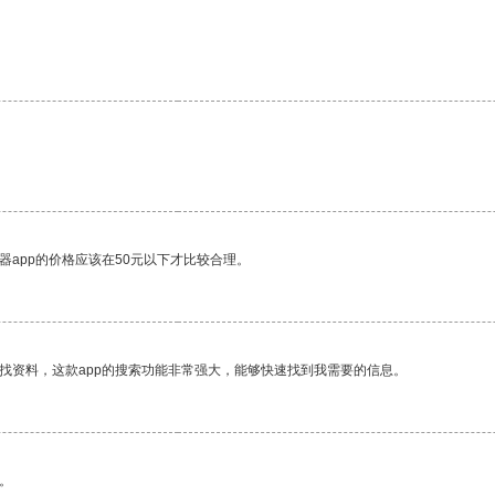
。
器app的价格应该在50元以下才比较合理。
找资料，这款app的搜索功能非常强大，能够快速找到我需要的信息。
。