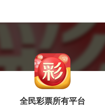
全民彩票所有平台