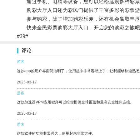
通过手机、电脑等设备，您可以轻松选购多种彩票
购彩大厅入口还为彩民们提供了丰富多彩的彩票游戏
参与购彩，除了增加购彩乐趣，还有机会赢取丰厚
快来全民彩票购彩大厅入口，开启您的购彩之旅吧！
#39#
评论
游客
这款app的用户界面简洁明了，使用起来非常容易上手，让我能够快速熟悉
2025-03-17
游客
这款加速器VPM应用程序可以给你提供全球覆盖和最高安全性的连接。
2025-03-17
游客
这款软件的功能非常强大，使用起来非常方便。