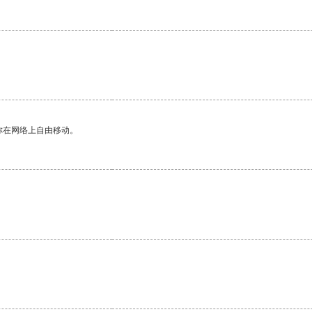
你在网络上自由移动。
。