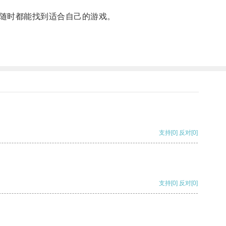
随时都能找到适合自己的游戏。
支持
[0]
反对
[0]
支持
[0]
反对
[0]