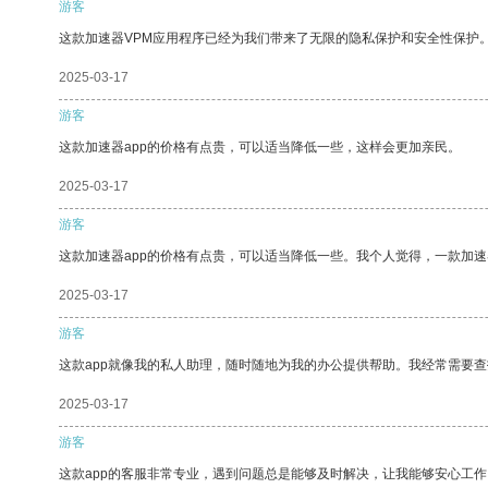
游客
这款加速器VPM应用程序已经为我们带来了无限的隐私保护和安全性保护
2025-03-17
游客
这款加速器app的价格有点贵，可以适当降低一些，这样会更加亲民。
2025-03-17
游客
这款加速器app的价格有点贵，可以适当降低一些。我个人觉得，一款加速
2025-03-17
游客
这款app就像我的私人助理，随时随地为我的办公提供帮助。我经常需要查
2025-03-17
游客
这款app的客服非常专业，遇到问题总是能够及时解决，让我能够安心工作