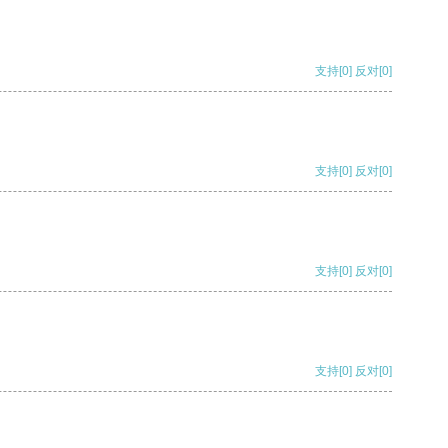
支持
[0]
反对
[0]
支持
[0]
反对
[0]
支持
[0]
反对
[0]
支持
[0]
反对
[0]